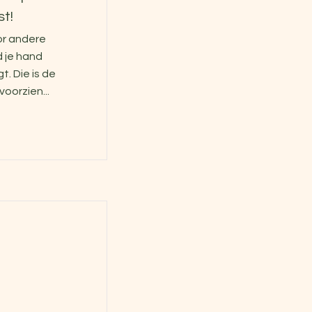
st!
oor andere
d je hand
. Die is de
oorzien...