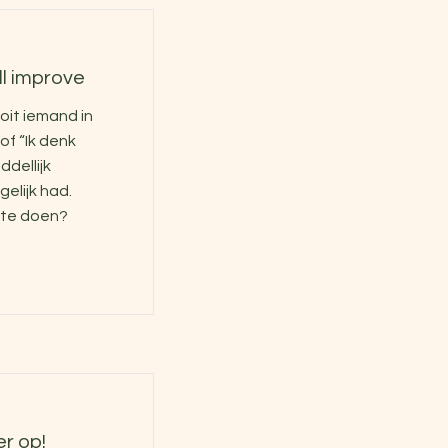
ll improve
oit iemand in
 of “Ik denk
ddellijk
elijk had.
 te doen?
r op!