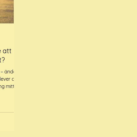
 att
et?
e – ändå
lever att
 mitt i
 kläderna
det
 att man
 samma
kännas
rovat att