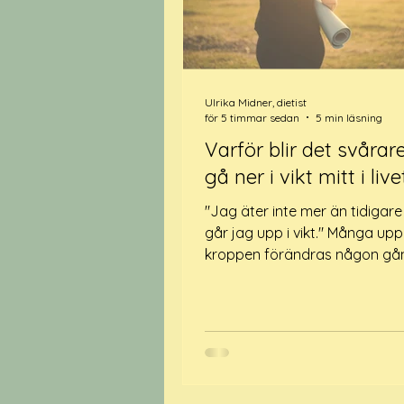
Ulrika Midner, dietist
för 5 timmar sedan
5 min läsning
Varför blir det svårare
gå ner i vikt mitt i liv
"Jag äter inte mer än tidigar
går jag upp i vikt." Många upp
kroppen förändras någon gång
livet. Vikten börjar sakta öka,
sitter annorlunda eller så blir 
svårare att gå ner i vikt trots
tycker att man gör ungefär
saker som tidigare. Det kan 
frustrerande. Kanske har du p